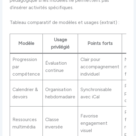
pédagogique si les modèles ne permettent pas
d’insérer activités spécifiques.
Tableau comparatif de modèles et usages (extrait) :
Usage
Modèle
Points forts
L
privilégié
Progression
Clair pour
Néce
Évaluation
par
accompagnement
mises
continue
compétence
individuel
fréq
Peu 
Calendrier &
Organisation
Synchronisable
pour 
devoirs
hebdomadaire
avec iCal
comp
Poids
Favorise
Ressources
Classe
fichi
engagement
multimédia
inversée
ralent
visuel
plat