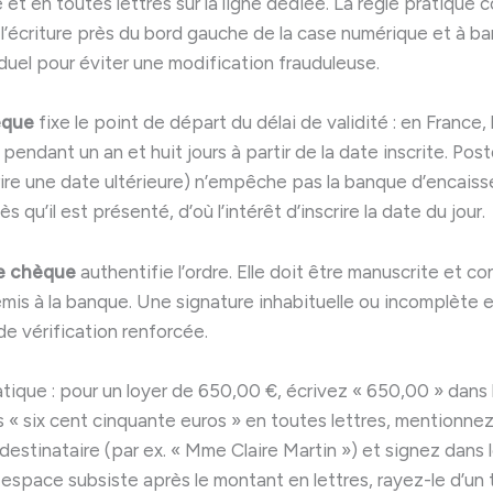
et en toutes lettres sur la ligne dédiée. La règle pratique c
’écriture près du bord gauche de la case numérique et à bar
duel pour éviter une modification frauduleuse.
èque
fixe le point de départ du délai de validité : en France,
pendant un an et huit jours à partir de la date inscrite. Pos
ire une date ultérieure) n’empêche pas la banque d’encaisse
 qu’il est présenté, d’où l’intérêt d’inscrire la date du jour.
e chèque
authentifie l’ordre. Elle doit être manuscrite et c
mis à la banque. Une signature inhabituelle ou incomplète e
de vérification renforcée.
tique : pour un loyer de 650,00 €, écrivez « 650,00 » dans 
s « six cent cinquante euros » en toutes lettres, mentionne
destinataire (par ex. « Mme Claire Martin ») et signez dans
 espace subsiste après le montant en lettres, rayez-le d’un t