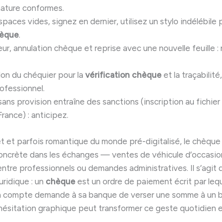
nature conformes.
spaces vides, signez en dernier, utilisez un stylo indélébile 
hèque
.
eur, annulation chèque et reprise avec une nouvelle feuille :
lon du chéquier pour la
vérification chèque
et la traçabilité
ofessionnel.
ns provision entraîne des sanctions (inscription au fichier 
rance) : anticipez.
ret et parfois romantique du monde pré-digitalisé, le chèqu
oncrète dans les échanges — ventes de véhicule d’occasion
ntre professionnels ou demandes administratives. Il s’agit 
uridique : un
chèque
est un ordre de paiement écrit par lequ
’un compte demande à sa banque de verser une somme à un b
hésitation graphique peut transformer ce geste quotidien e