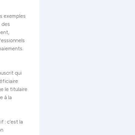
des exemples
, des
ent,
fessionnels
 paiements.
uscrit qui
ficiaire
 le titulaire
 à la
 : c’est la
on