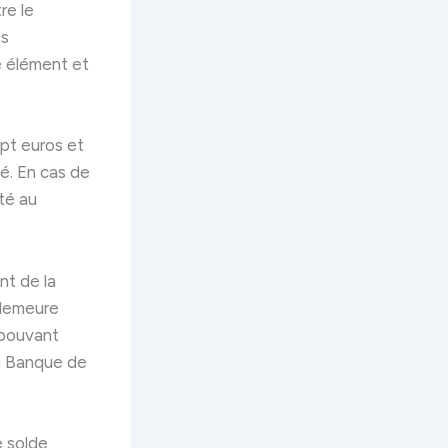
re le
es
e élément et
pt euros et
té. En cas de
ité au
nt de la
 demeure
 pouvant
la Banque de
e solde