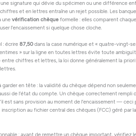
une signature qui dévie du spécimen ou une différence ent
hiffres et en lettres entraîne un rejet possible. Les banqu
à une
vérification chèque
formelle : elles comparent chaqu
user l’encaissement si quelque chose cloche.
 : écrire
87,50
dans la case numérique et « quatre-vingt-se
ntimes » sur la ligne en toutes lettres évite toute ambiguï
entre chiffres et lettres, la loi donne généralement la prior
ettres.
à garder en tête : la validité du chèque dépend non seuleme
aussi de l’état du compte. Un chèque correctement rempli
 s’il est sans provision au moment de l’encaissement — ceci
 inscription au fichier central des chèques (FCC) géré par 
onnable : avant de remettre un chèque important, vérifiez l