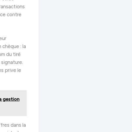
transactions
ance contre
eur
 chèque : la
m du tiré
a signature.
s prive le
a gestion
ffres dans la