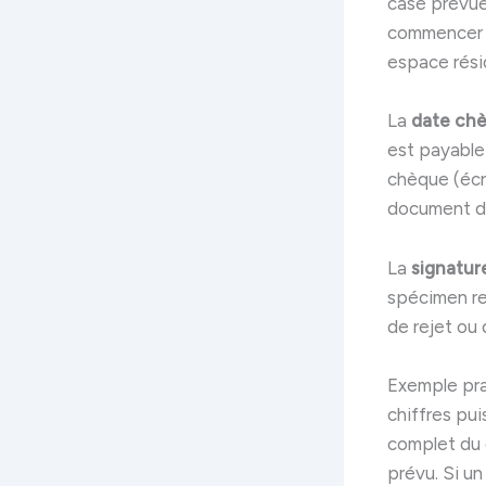
case prévue 
commencer l
espace rési
La
date ch
est payable 
chèque (écr
document dès
La
signatur
spécimen re
de rejet ou 
Exemple pra
chiffres pui
complet du 
prévu. Si un