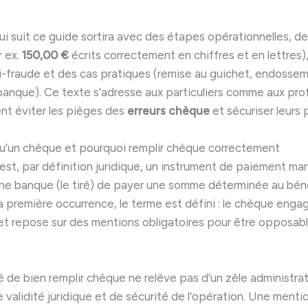
qui suit ce guide sortira avec des étapes opérationnelles, 
r ex.
150,00 €
écrits correctement en chiffres et en lettres)
i-fraude et des cas pratiques (remise au guichet, endossem
anque). Ce texte s’adresse aux particuliers comme aux pro
ent éviter les pièges des
erreurs chèque
et sécuriser leurs
u’un chèque et pourquoi remplir chèque correctement
est, par définition juridique, un instrument de paiement man
ne banque (le tiré) de payer une somme déterminée au béné
a première occurrence, le terme est défini : le chèque engage
t repose sur des mentions obligatoires pour être opposable
 de bien remplir chèque ne relève pas d’un zèle administratif
 validité juridique et de sécurité de l’opération. Une menti