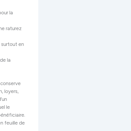
pour la
 ne raturez
, surtout en
de la
e conserve
, loyers,
d’un
el le
énéficiaire.
n feuille de