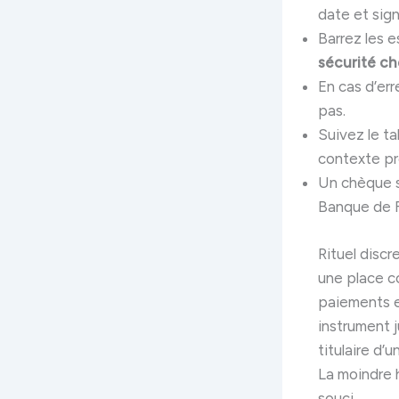
date et sig
Barrez les e
sécurité c
En cas d’err
pas.
Suivez le ta
contexte pr
Un chèque sa
Banque de F
Rituel disc
une place c
paiements e
instrument j
titulaire d
La moindre 
souci.