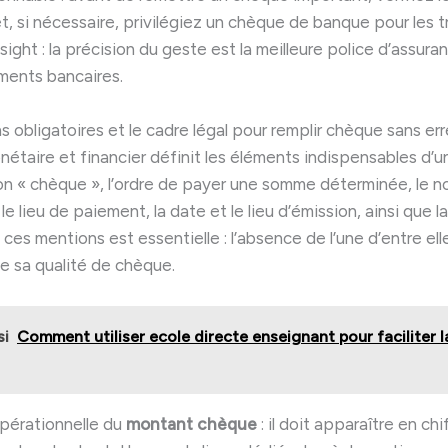
t, si nécessaire, privilégiez un chèque de banque pour les 
nsight : la précision du geste est la meilleure police d’assur
ments bancaires.
 obligatoires et le cadre légal pour remplir chèque sans err
taire et financier définit les éléments indispensables d’un
n « chèque », l’ordre de payer une somme déterminée, le no
 le lieu de paiement, la date et le lieu d’émission, ainsi que l
es mentions est essentielle : l’absence de l’une d’entre elle
 sa qualité de chèque.
si
Comment utiliser ecole directe enseignant pour faciliter l
opérationnelle du
montant chèque
: il doit apparaître en chi