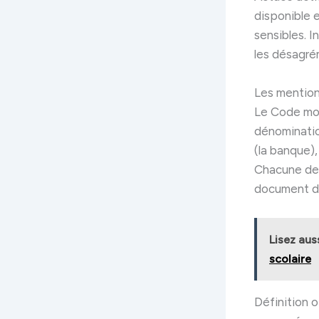
disponible e
sensibles. I
les désagré
Les mentions
Le Code moné
dénominatio
(la banque),
Chacune de c
document de
Lisez aus
scolaire
Définition 