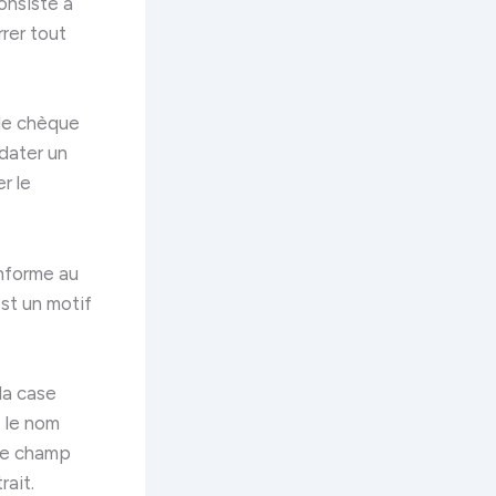
onsiste à
rer tout
 le chèque
tdater un
r le
onforme au
st un motif
la case
z le nom
 le champ
rait.