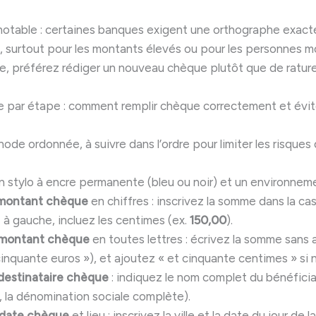
notable : certaines banques exigent une orthographe exact
e, surtout pour les montants élevés ou pour les personnes mo
e, préférez rédiger un nouveau chèque plutôt que de raturer
 par étape : comment remplir chèque correctement et évite
hode ordonnée, à suivre dans l’ordre pour limiter les risques d
un stylo à encre permanente (bleu ou noir) et un environnem
montant chèque
en chiffres : inscrivez la somme dans la ca
 gauche, incluez les centimes (ex.
150,00
).
montant chèque
en toutes lettres : écrivez la somme sans 
cinquante euros »), et ajoutez « et cinquante centimes » si 
destinataire chèque
: indiquez le nom complet du bénéficia
, la dénomination sociale complète).
date chèque
et lieu : inscrivez la ville et la date du jour de l