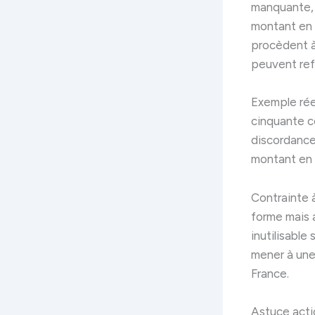
manquante, 
montant en c
procèdent 
peuvent ref
Exemple réel
cinquante ce
discordance 
montant en l
Contrainte 
forme mais 
inutilisable
mener à une
France.
Astuce acti