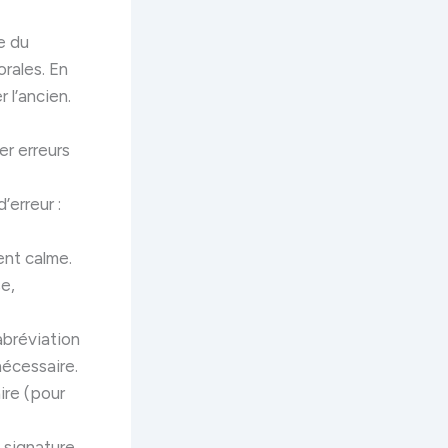
e du
rales. En
 l’ancien.
r erreurs
’erreur :
ent calme.
se,
abréviation
nécessaire.
ire (pour
a signature.